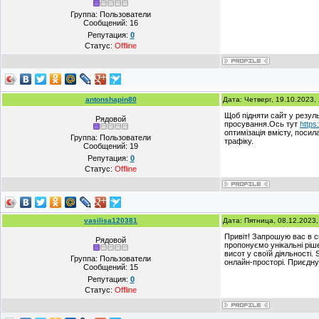
Группа: Пользователи
Сообщений:
16
Репутация:
0
Статус:
Offline
antonshapin80
Дата: Четверг, 19.10.2023
Щоб підняти сайт у резуль
Рядовой
просування.Ось тут
https:
оптимізація вмісту, посил
Группа: Пользователи
трафіку.
Сообщений:
19
Репутация:
0
Статус:
Offline
vasilisa120381
Дата: Пятница, 08.12.2023
Привіт! Запрошую вас в с
Рядовой
пропонуємо унікальні ріш
висот у своїй діяльності
Группа: Пользователи
онлайн-просторі. Приєдну
Сообщений:
15
Репутация:
0
Статус:
Offline