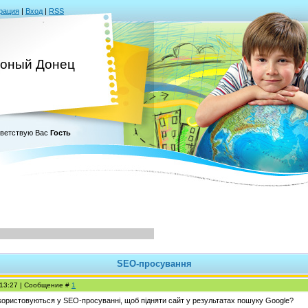
рация
|
Вход
|
RSS
оный Донец
ветствую Вас
Гость
SEO-просування
, 13:27 | Сообщение #
1
використовуються у SEO-просуванні, щоб підняти сайт у результатах пошуку Google?