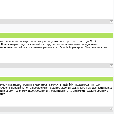
 мого власного досвіду. Вони використовують різні стратегії та методи SEO-
 Вони використовують ключові методи, такі як ключове слово дослідження,
имість нашого сайту в пошукових результатах Google і привертає більше цільового
знесу, яка надає послуги з навчання та консультацій. Ми пишаємося тим, що
чаємося інноваційністю та професійністю, допомагаючи нашим клієнтам досягати нових
уги в цьому напрямку, щоб забезпечити ефективність та видимість вашого бренду в
тку.