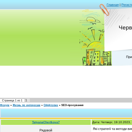
Главная
|
Регист
Черв
При
1
Страница
1
из
1
Форум
»
Жизнь по интересам
»
Оффтопик
»
SEO-просування
TatyanaChertkova7
Дата: Четверг, 19.10.2023
Які стратегії та методи 
Рядовой