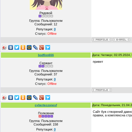
Рядовой
Группа: Пользователи
Сообщений:
12
Репутация:
0
Статус:
Offline
bodfinn666
Дата: Четверг, 02.05.2024
привет
Сержант
Группа: Пользователи
Сообщений:
37
Репутация:
0
Статус:
Offline
cyberteczonesf
Дата: Понедельник, 21.04.
Сайт був створений давно,
Полковник
правки, а комплексна стра
Группа: Пользователи
Сообщений:
158
Репутация:
0