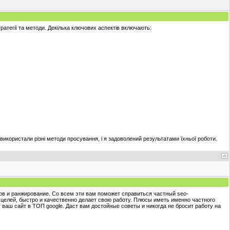
ратегії та методи. Декілька ключових аспектів включають:
 використали різні методи просування, і я задоволений результатами їхньої роботи.
ов и ранжирование. Со всем эти вам поможет справиться частный seo-
целей, быстро и качественно делает свою работу. Плюсы иметь именно частного
 ваш сайт в ТОП google. Даст вам достойные советы и никогда не бросит работу на