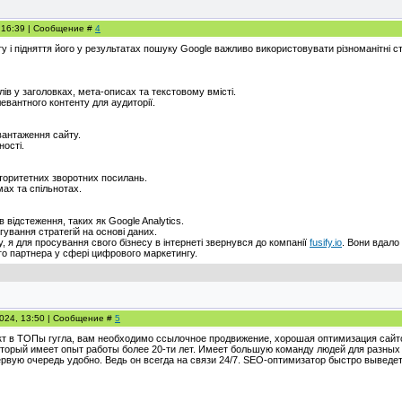
, 16:39 | Сообщение #
4
 і підняття його у результатах пошуку Google важливо використовувати різноманітні ст
ів у заголовках, мета-описах та текстовому вмісті.
евантного контенту для аудиторії.
вантаження сайту.
ності.
вторитетних зворотних посилань.
ах та спільнотах.
 відстеження, таких як Google Analytics.
игування стратегій на основі даних.
, я для просування свого бізнесу в інтернеті звернувся до компанії
fusify.io
. Вони вдало
го партнера у сфері цифрового маркетингу.
2024, 13:50 | Сообщение #
5
кт в ТОПы гугла, вам необходимо ссылочное продвижение, хорошая оптимизация сайт
торый имеет опыт работы более 20-ти лет. Имеет большую команду людей для разных 
ервую очередь удобно. Ведь он всегда на связи 24/7. SEO-оптимизатор быстро выведет