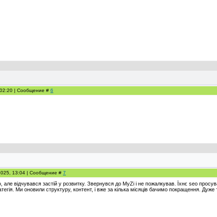
, 02:20 | Сообщение #
6
2025, 13:04 | Сообщение #
7
 але відчувався застій у розвитку. Звернувся до MyZi і не пожалкував. Їхнє seo просу
тегія. Ми оновили структуру, контент, і вже за кілька місяців бачимо покращення. Дуже