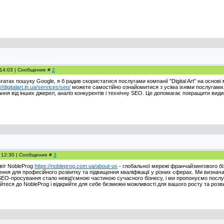
, 14:03 | Сообщение #
2
татах пошуку Google, я б радив скористатися послугами компанії "Digital Art" на основі
//digitalart.in.ua/services/seo/
можете самостійно ознайомитися з усіма іхніми послугами.
ання від інших джерел, аналіз конкурентів і технічну SEO. Це допомагає покращити вид
, 12:30 | Сообщение #
3
віт NobleProg
https://nobleprog.com.ua/about-us
- глобальної мережі франчайзингового бі
ення для професійного розвитку та підвищення кваліфікації у різних сферах. Ми визна
. SEO-просування стало невід'ємною частиною сучасного бізнесу, і ми пропонуємо посл
йтеся до NobleProg і відкрийте для себе безмежні можливості для вашого росту та розви