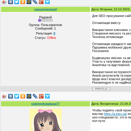
swearingeninell
Дата: Вторник, 12.12.2023
Для SEO-просування сайту
Рядовой
Оптимізація вмісту:
Группа: Пользователи
Сообщений:
1
Використання ключових сл
Репутация:
0
Створення якісного та рел
Технічна оптимізація:
Статус:
Offline
Оптимізація швидкості за
Підтримка мобільної друж
Посилання:
Будівництво якісних та а
Участь у галузевих форум
Аналітика та відстеження:
Використання інструментів
Аналіз результатів та кор
Щодо моєї власної досвіду
Рекомендую їх як надійно
radchenkotatiana77
Дата: Воскресенье, 21.04.
Чтобы поднять свой прое
мастер
https://a.kiev.ua/
ко
seo-специалиста: это в п
пол пути.