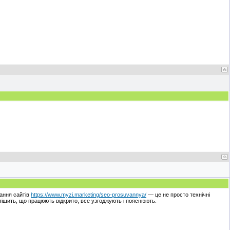
вання сайтів
https://www.myzi.marketing/seo-prosuvannya/
— це не просто технічні
 тішить, що працюють відкрито, все узгоджують і пояснюють.