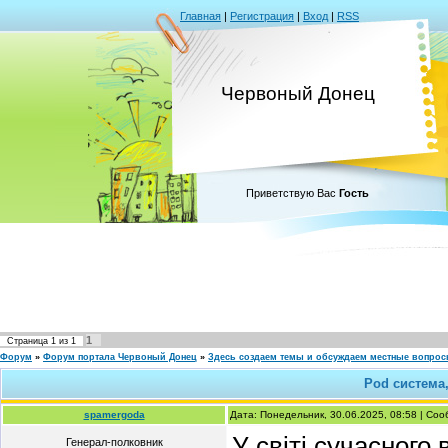
Главная
|
Регистрация
|
Вход
|
RSS
Червоный Донец
Приветствую Вас
Гость
1
Страница
1
из
1
Форум
»
Форум портала Червоный Донец
»
Здесь создаем темы и обсуждаем местные вопро
Pod система,
spamergoda
Дата: Понедельник, 30.06.2025, 08:58 | Со
У світі сучасного
Генерал-полковник