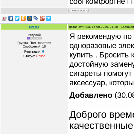
собі комфортне і 
Svetas
Дата: Пятница, 15.08.2025, 21:18 | Сообще
Я рекомендую по 
Рядовой
Группа: Пользователи
одноразовые эле
Сообщений:
18
Репутация:
0
купить . Бросить
Статус:
Offline
достойную замену
сигареты помогут
аксессуар, котор
Добавлено
(30.08
------------------------
Доброго врем
качественные