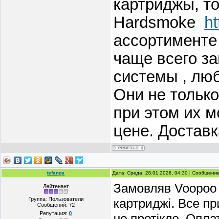
картриджы, то
Нardsmoke
ht
ассортименте 
чаще всего з
системы , лю
Они не только
при этом их м
цене. Достав
tefanga
Дата: Среда, 28.01.2026, 04:30 | Сообщени
Замовляв Voopoo кі
Лейтенант
Группа: Пользователи
картриджі. Все пр
Сообщений:
72
Репутация:
0
не протікло. Опл