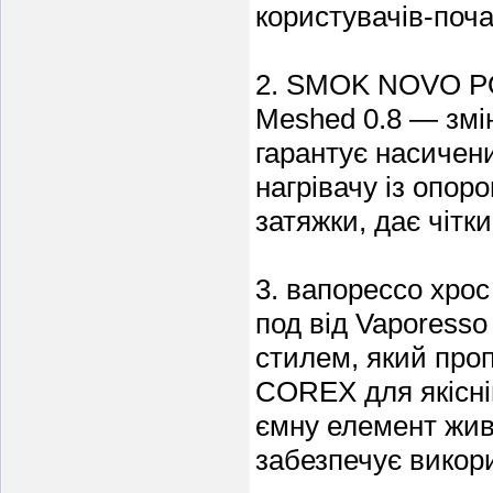
користувачів-поча
2. SMOK NOVO P
Meshed 0.8 — зм
гарантує насичен
нагрівачу із опор
затяжки, дає чітк
3. вапорессо хро
под від Vaporess
стилем, який про
COREX для якісні
ємну елемент жив
забезпечує викори