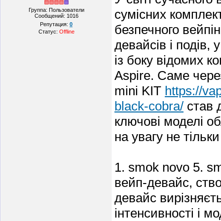
Группа: Пользователи
сумісних комплек
Сообщений:
1016
Репутация:
0
безпечного вейпін
Статус:
Offline
девайсів і подів,
із боку відомих к
Aspire. Саме чер
mini KIT
https://v
black-cobra/
став д
ключові моделі об
на увагу не тільк
1. smok novo 5. s
вейп-девайс, ств
девайс вирізняєт
інтенсивності і м