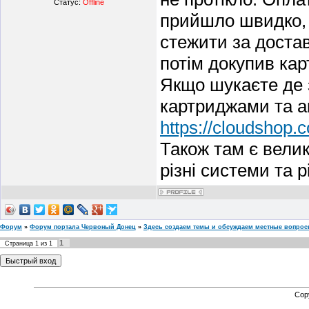
Статус:
Offline
прийшло швидко, 
стежити за доста
потім докупив кар
Якщо шукаєте де
картриджами та ак
https://cloudshop
Також там є вели
різні системи та 
Форум
»
Форум портала Червоный Донец
»
Здесь создаем темы и обсуждаем местные вопро
1
Страница
1
из
1
Cop