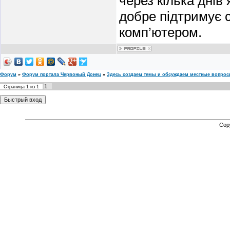
через кілька днів
добре підтримує с
комп’ютером.
Форум
»
Форум портала Червоный Донец
»
Здесь создаем темы и обсуждаем местные вопро
1
Страница
1
из
1
Cop