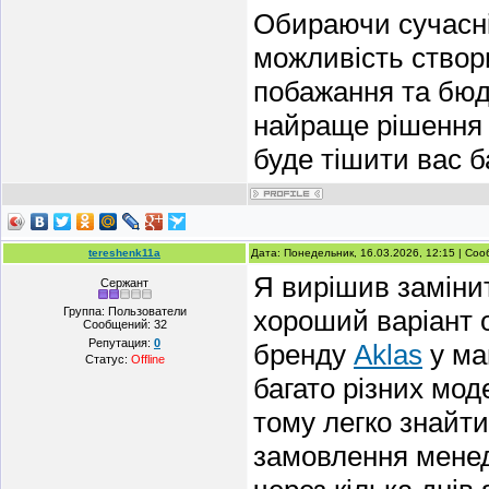
Обираючи сучасні
можливість створи
побажання та бюд
найраще рішення 
буде тішити вас ба
tereshenk11a
Дата: Понедельник, 16.03.2026, 12:15 | Со
Я вирішив замінит
Сержант
Группа: Пользователи
хороший варіант о
Сообщений:
32
Репутация:
0
бренду
Aklas
у маг
Статус:
Offline
багато різних мод
тому легко знайти
замовлення менед