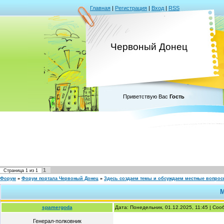
Главная
|
Регистрация
|
Вход
|
RSS
Червоный Донец
Приветствую Вас
Гость
1
Страница
1
из
1
Форум
»
Форум портала Червоный Донец
»
Здесь создаем темы и обсуждаем местные вопро
М
spamergoda
Дата: Понедельник, 01.12.2025, 11:45 | Со
Генерал-полковник