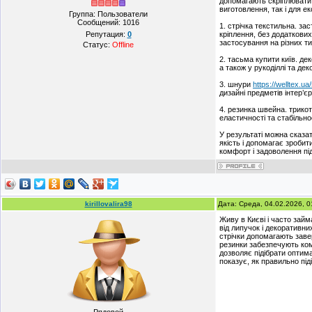
допомагають скріплювати 
виготовлення, так і для 
Группа: Пользователи
Сообщений:
1016
1. стрічка текстильна. за
Репутация:
0
кріплення, без додаткових
застосування на різних ти
Статус:
Offline
2. тасьма купити київ. д
а також у рукоділлі та де
3. шнури
https://welltex.ua
дизайні предметів інтер’є
4. резинка швейна. трикот
еластичності та стабільно
У результаті можна сказа
якість і допомагає зроби
комфорт і задоволення під
kirillovalira98
Дата: Среда, 04.02.2026, 
Живу в Києві і часто зай
від липучок і декоративни
стрічки допомагають заве
резинки забезпечують ком
дозволяє підібрати оптима
показує, як правильно під