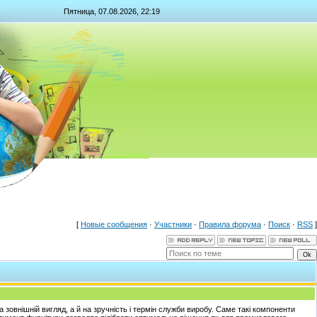
Пятница, 07.08.2026, 22:19
[
Новые сообщения
·
Участники
·
Правила форума
·
Поиск
·
RSS
]
зовнішній вигляд, а й на зручність і термін служби виробу. Саме такі компоненти