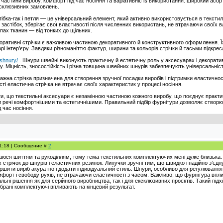
частини виробу, комфорт під час носіння та варіативність використання. широкий асо
ексклюзивних замовлень.
стібка-гак і петля — це універсальний елемент, який активно використовується в тексти
 застібок, зберігає свої властивості після численних використань, не втрачаючи своїх в
пах тканин — від тонких до щільних.
екоративні стрічки є важливою частиною декоративного й конструктивного оформлення. 
корі інтер’єру. Завдяки різноманіттю фактур, ширини та кольорів стрічки й тасьми підкр
/shnury/
. Шнури швейні виконують практичну й естетичну роль у аксесуарах і декорати
ру. Міцність, зносостійкість і різна товщина швейних шнурів забезпечують універсальні
ажна стрічка призначена для створення зручної посадки виробів і підтримки еластичнос
сті еластична стрічка не втрачає своїх характеристик у процесі носіння.
ти, що текстильні аксесуари є незамінною частиною кожного виробу, що поєднує практич
ти речі комфортнішими та естетичнішими. Правильний підбір фурнітури дозволяє створюв
 час носіння.
01:18 | Сообщение #
2
маюся шиттям та рукоділлям, тому тема текстильних комплектуючих мені дуже близька. 
х стрічок до шнурів і еластичних резинок. Липучки зручні тим, що швидко і надійно з’є
ршити виріб акуратно і додати індивідуальний стиль. Шнури, особливо для регулювання 
форт і свободу рухів, не втрачаючи еластичності з часом. Важливо, що фурнітура впли
льні рішення як для серійного виробництва, так і для ексклюзивних проєктів. Такий підх
ібрані комплектуючі впливають на кінцевий результат.