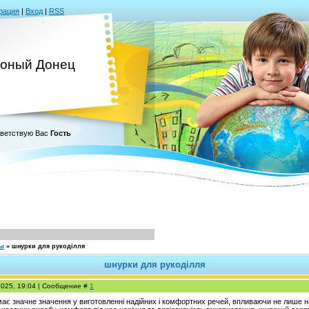
рация
|
Вход
|
RSS
оный Донец
ветствую Вас
Гость
сы
»
шнурки для рукоділля
шнурки для рукоділля
2025, 19:04 | Сообщение #
1
ає значне значення у виготовленні надійних і комфортних речей, впливаючи не лише на 