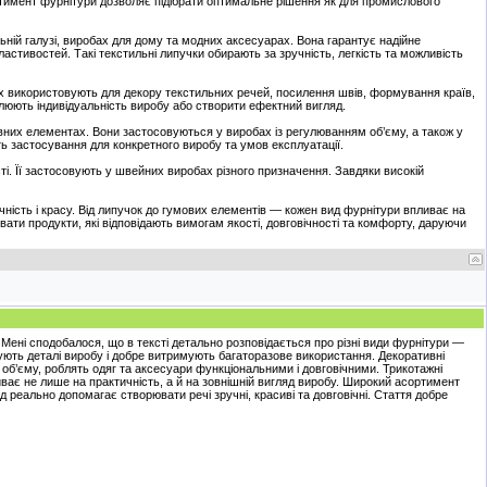
ртимент фурнітури дозволяє підібрати оптимальне рішення як для промислового
льній галузі, виробах для дому та модних аксесуарах. Вона гарантує надійне
ластивостей. Такі текстильні липучки обирають за зручність, легкість та можливість
Їх використовують для декору текстильних речей, посилення швів, формування країв,
еслюють індивідуальність виробу або створити ефектний вигляд.
вних елементах. Вони застосовуються у виробах із регулюванням об’єму, а також у
сть застосування для конкретного виробу та умов експлуатації.
ті. Її застосовують у швейних виробах різного призначення. Завдяки високій
ність і красу. Від липучок до гумових елементів — кожен вид фурнітури впливає на
ати продукти, які відповідають вимогам якості, довговічності та комфорту, даруючи
Мені сподобалося, що в тексті детально розповідається про різні види фурнітури —
днують деталі виробу і добре витримують багаторазове використання. Декоративні
об’єму, роблять одяг та аксесуари функціональними і довговічними. Трикотажні
ває не лише на практичність, а й на зовнішній вигляд виробу. Широкий асортимент
ід реально допомагає створювати речі зручні, красиві та довговічні. Стаття добре