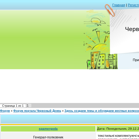
Главная
|
Регист
Черв
При
1
Страница
1
из
1
Форум
»
Форум портала Червоный Донец
»
Здесь создаем темы и обсуждаем местные вопро
spamergoda
Дата: Понедельник, 29.12.
текстильні комплектуючі м
Генерал-полковник