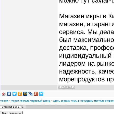
можно тут caviar-
Магазин икры в Ки
магазин, а гарант
сервиса. Мы дела
был максимально
доставка, профес
индивидуальный п
лидером на рынке
надежность, каче
морепродуктов пр
Форум
»
Форум портала Червоный Донец
»
Здесь создаем темы и обсуждаем местные вопро
1
Страница
1
из
1