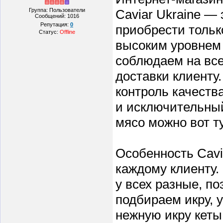
Группа: Пользователи
Caviar Ukraine — 
Сообщений:
1016
Репутация:
0
приобрести тольк
Статус:
Offline
высоким уровнем 
соблюдаем на все
доставки клиенту
контроль качества
и исключительный
мясо можно вот ту
Особенность Cavi
каждому клиенту.
у всех разные, п
подбираем икру, 
нежную икру кет