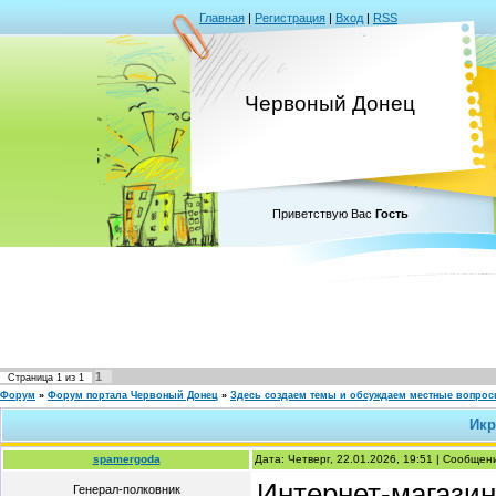
Главная
|
Регистрация
|
Вход
|
RSS
Червоный Донец
Приветствую Вас
Гость
1
Страница
1
из
1
Форум
»
Форум портала Червоный Донец
»
Здесь создаем темы и обсуждаем местные вопро
Икр
spamergoda
Дата: Четверг, 22.01.2026, 19:51 | Сообще
Интернет-магазин
Генерал-полковник