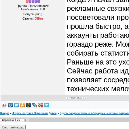
Группа: Пользователи
рекламные связки,
Сообщений:
158
Репутация:
0
посоветовали про
Статус:
Offline
прошла быстро, а
аккаунты работаю
гораздо реже. Мо
собирать статисти
Раньше на это ух
Сейчас работа ид
позволяет сосредо
технических мело
Форум
»
Форум портала Червоный Донец
»
Здесь создаем темы и обсуждаем местные вопро
1
Страница
1
из
1