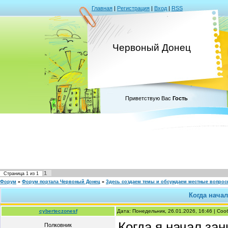
Главная
|
Регистрация
|
Вход
|
RSS
Червоный Донец
Приветствую Вас
Гость
1
Страница
1
из
1
Форум
»
Форум портала Червоный Донец
»
Здесь создаем темы и обсуждаем местные вопро
Когда нача
cyberteczonesf
Дата: Понедельник, 26.01.2026, 16:46 | Со
Когда я начал за
Полковник