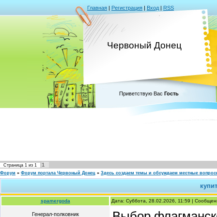
Главная
|
Регистрация
|
Вход
|
RSS
Червоный Донец
Приветствую Вас
Гость
1
Страница
1
из
1
Форум
»
Форум портала Червоный Донец
»
Здесь создаем темы и обсуждаем местные вопро
купит
spamergoda
Дата: Суббота, 28.02.2026, 11:59 | Сообще
Выбор флагманско
Генерал-полковник