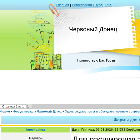
Главная
|
Регистрация
|
Вход
|
RSS
Червоный Донец
Приветствую Вас
Гость
1
Страница
1
из
1
Форум
»
Форум портала Червоный Донец
»
Здесь создаем темы и обсуждаем местные вопро
Формы для т
kuockadima
Дата: Пятница, 06.03.2026, 12:55 | Сообще
Для расширения 
Рядовой