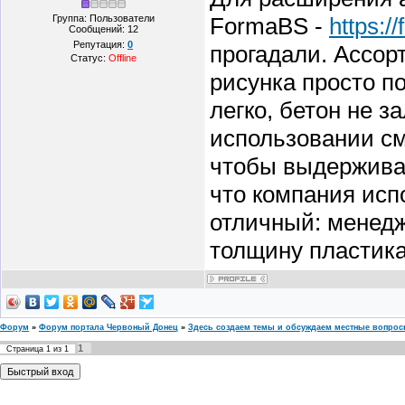
Группа: Пользователи
FormaBS -
https:/
Сообщений:
12
Репутация:
0
прогадали. Ассорт
Статус:
Offline
рисунка просто п
легко, бетон не 
использовании см
чтобы выдерживат
что компания исп
отличный: менед
толщину пластика
Форум
»
Форум портала Червоный Донец
»
Здесь создаем темы и обсуждаем местные вопро
1
Страница
1
из
1