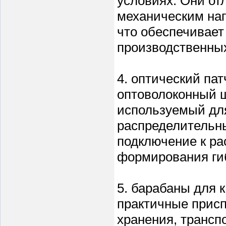
условиях. Они о
механическим наг
что обеспечивает 
производственных
4. оптический па
оптоволоконный ш
используемый дл
распределительны
подключение к р
формирования гиб
5. барабаны для 
практичные прис
хранения, трансп