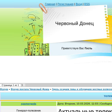
Главная
|
Регистрация
|
Вход
|
RSS
Червоный Донец
Приветствую Вас
Гость
1
Страница
1
из
1
Форум
»
Форум портала Червоный Донец
»
Здесь создаем темы и обсуждаем местные вопро
теле
spamergoda
Дата: Вторник, 10.03.2026, 11:03 | Сообще
Актуальные теле
Генерал-полковник