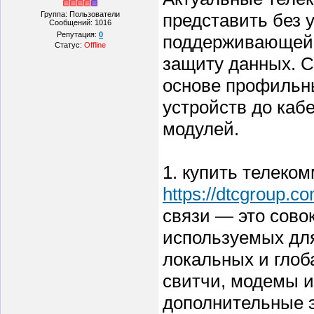
Группа: Пользователи
представить без 
Сообщений:
1016
Репутация:
0
поддерживающей 
Статус:
Offline
защиту данных. С
основе профильны
устройств до каб
модулей.
1. купить телеко
https://dtcgroup.c
связи — это сово
используемых для
локальных и глоба
свитчи, модемы и
дополнительные 