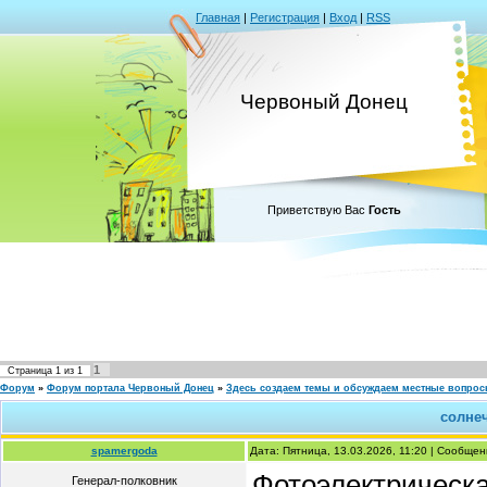
Главная
|
Регистрация
|
Вход
|
RSS
Червоный Донец
Приветствую Вас
Гость
1
Страница
1
из
1
Форум
»
Форум портала Червоный Донец
»
Здесь создаем темы и обсуждаем местные вопро
солне
spamergoda
Дата: Пятница, 13.03.2026, 11:20 | Сообще
Фотоэлектрическа
Генерал-полковник