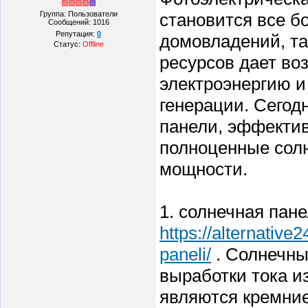
Группа: Пользователи
становится все б
Сообщений:
1016
Репутация:
0
домовладений, та
Статус:
Offline
ресурсов дает во
электроэнергию и
генерации. Сегод
панели, эффекти
полноценные сол
мощности.
1. солнечная пане
https://alternativ
paneli/
. Солнечны
выработки тока и
являются кремние