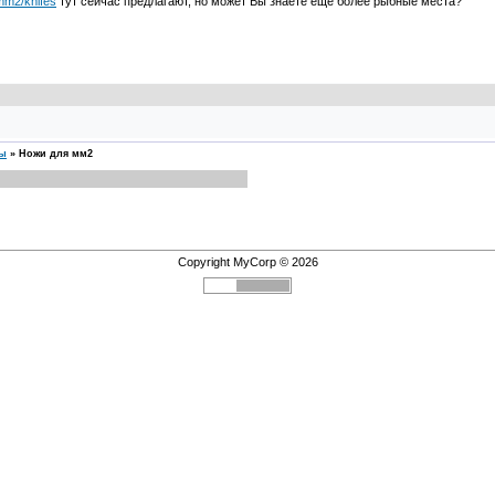
/mm2/knifes
тут сейчас предлагают, но может Вы знаете еще более рыбные места?
сы
»
Ножи для мм2
Copyright MyCorp © 2026