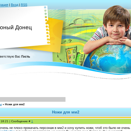
рация
|
Вход
|
RSS
оный Донец
ветствую Вас
Гость
сы
»
Ножи для мм2
Ножи для мм2
, 18:21 | Сообщение #
1
 очень не плохо прокачать персонаж в мм2 и хочу купить ножи, чтоб это было не очен