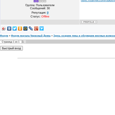
https://starvell.com/roblox
Группа: Пользователи
Сообщений:
30
Репутация:
0
Статус:
Offline
Форум
»
Форум портала Червоный Донец
»
Здесь создаем темы и обсуждаем местные вопро
1
Страница
1
из
1