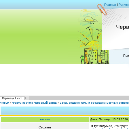
Главная
|
Регист
Черв
При
1
Страница
1
из
1
Форум
»
Форум портала Червоный Донец
»
Здесь создаем темы и обсуждаем местные вопро
ravatta
Дата: Пятница, 13.03.2026
Я тут подумал, что будет
Сержант