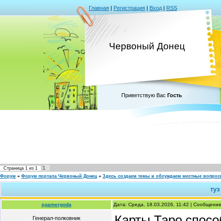
Главная
|
Регистрация
|
Вход
|
RSS
Червоный Донец
Приветствую Вас
Гость
1
Страница
1
из
1
Форум
»
Форум портала Червоный Донец
»
Здесь создаем темы и обсуждаем местные вопро
туз
spamergoda
Дата: Среда, 18.03.2026, 11:42 | Сообщени
Карты Таро спосо
Генерал-полковник