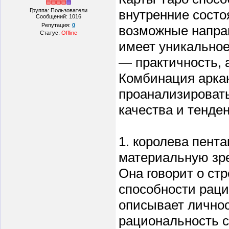
Группа: Пользователи
внутренние состо
Сообщений:
1016
Репутация:
0
возможные направ
Статус:
Offline
имеет уникальное
— практичность, 
Комбинация аркан
проанализироват
качества и тенде
1. королева пента
материальную зре
Она говорит о ст
способности раци
описывает личнос
рациональность с