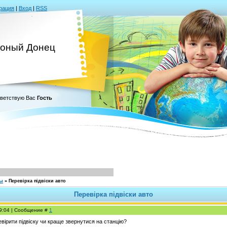
рация
|
Вход
|
RSS
оный Донец
ветствую Вас
Гость
сы
»
Перевірка підвіски авто
Перевірка підвіски авто
19:04 | Сообщение #
1
вірити підвіску чи краще звернутися на станцію?