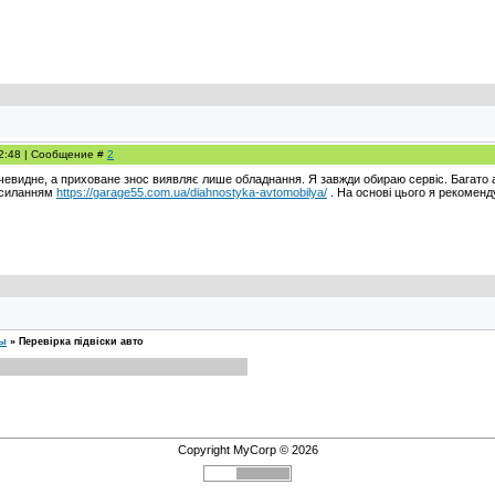
22:48 | Сообщение #
2
евидне, а приховане знос виявляє лише обладнання. Я завжди обираю сервіс. Багато а
осиланням
https://garage55.com.ua/diahnostyka-avtomobilya/
. На основі цього я рекоменд
сы
»
Перевірка підвіски авто
Copyright MyCorp © 2026