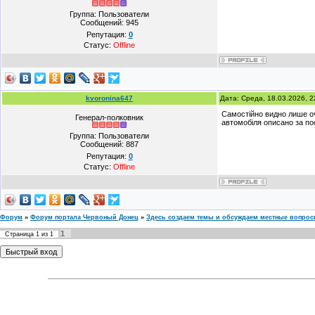
Группа: Пользователи
Сообщений:
945
Репутация:
0
Статус:
Offline
kvoronina647
Дата: Среда, 18.03.2026, 
Самостійно видно лише оч
Генерал-полковник
автомобіля описано за п
Группа: Пользователи
Сообщений:
887
Репутация:
0
Статус:
Offline
Форум
»
Форум портала Червоный Донец
»
Здесь создаем темы и обсуждаем местные вопро
1
Страница
1
из
1