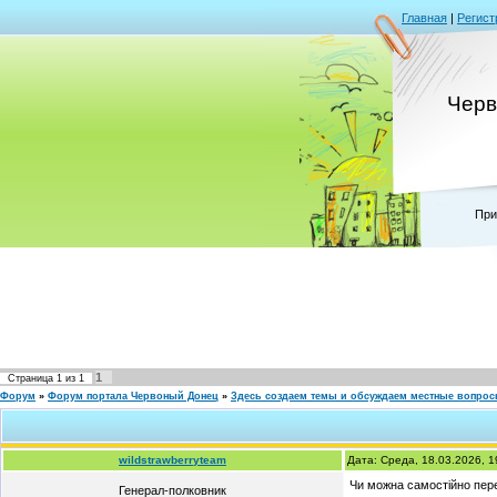
Главная
|
Регист
Черв
При
1
Страница
1
из
1
Форум
»
Форум портала Червоный Донец
»
Здесь создаем темы и обсуждаем местные вопро
wildstrawberryteam
Дата: Среда, 18.03.2026, 
Чи можна самостійно пере
Генерал-полковник