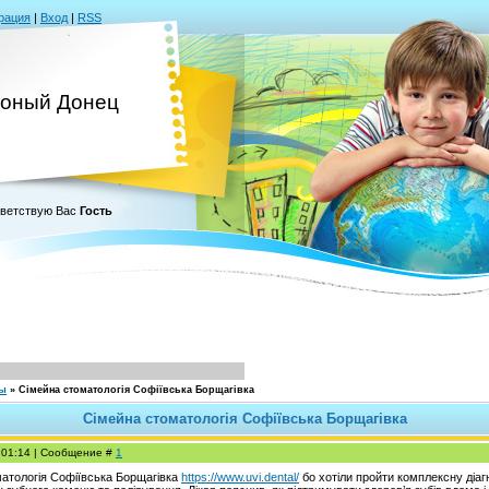
рация
|
Вход
|
RSS
оный Донец
ветствую Вас
Гость
сы
»
Cімейна стоматологія Софіївська Борщагівка
Cімейна стоматологія Софіївська Борщагівка
, 01:14 | Сообщение #
1
атологія Софіївська Борщагівка
https://www.uvi.dental/
бо хотіли пройти комплексну діаг