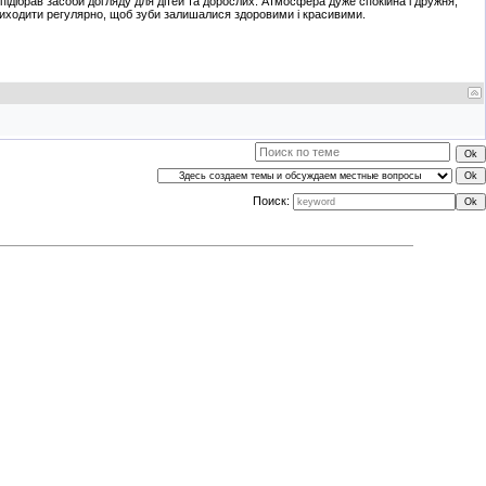
підібрав засоби догляду для дітей та дорослих. Атмосфера дуже спокійна і дружня,
приходити регулярно, щоб зуби залишалися здоровими і красивими.
Поиск: