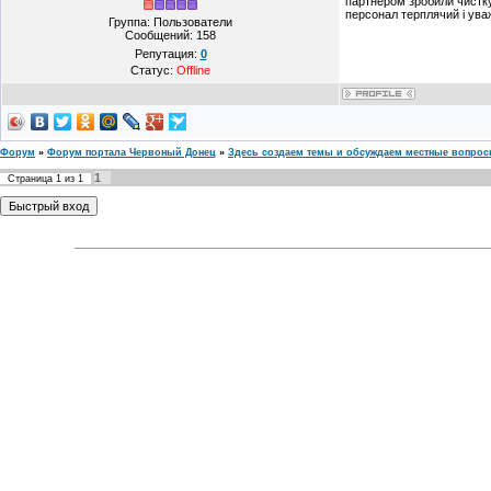
партнером зробили чистку 
персонал терплячий і ува
Группа: Пользователи
Сообщений:
158
Репутация:
0
Статус:
Offline
Форум
»
Форум портала Червоный Донец
»
Здесь создаем темы и обсуждаем местные вопро
1
Страница
1
из
1