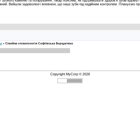
зубного каменю та полірування. Лікар пояснив, як підтримувати здоров’я зубів вдома і 
жний. Вийшли задоволені і впевнені, що наші зуби під надійним контролем. Плануємо 
сы
»
Cімейна стоматологія Софіївська Борщагівка
Copyright MyCorp © 2026