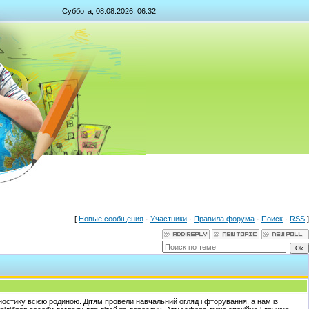
Суббота, 08.08.2026, 06:32
[
Новые сообщения
·
Участники
·
Правила форума
·
Поиск
·
RSS
]
ностику всією родиною. Дітям провели навчальний огляд і фторування, а нам із