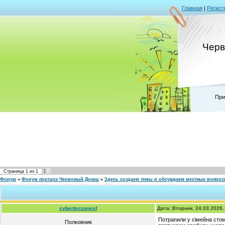
Главная
|
Регист
Черв
При
1
Страница
1
из
1
Форум
»
Форум портала Червоный Донец
»
Здесь создаем темы и обсуждаем местные вопро
cyberteczonesf
Дата: Вторник, 24.03.2026
Потрапили у сімейна стом
Полковник