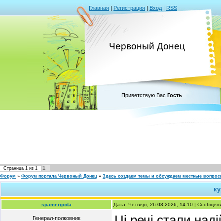
Главная
|
Регистрация
|
Вход
|
RSS
Червоный Донец
Приветствую Вас
Гость
1
Страница
1
из
1
Форум
»
Форум портала Червоный Донец
»
Здесь создаем темы и обсуждаем местные вопро
ку
spamergoda
Дата: Четверг, 26.03.2026, 14:10 | Сообще
Ці речі стали над
Генерал-полковник