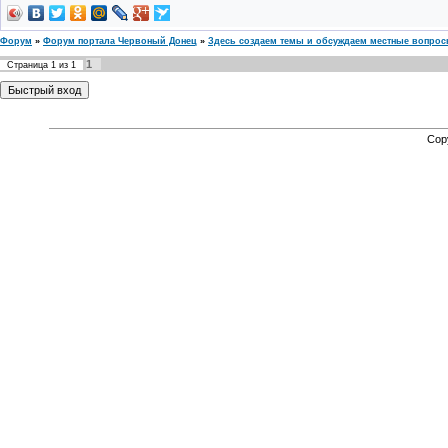
Форум
»
Форум портала Червоный Донец
»
Здесь создаем темы и обсуждаем местные вопро
1
Страница
1
из
1
Cop