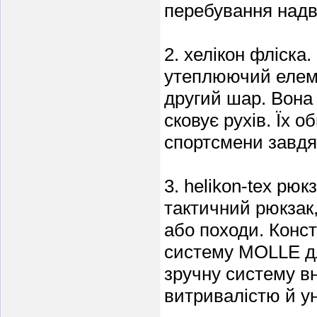
перебування надв
2. хелікон фліска
утеплюючий елеме
другий шар. Вона 
сковує рухів. Їх 
спортсмени завдяк
3. helikon-tex рю
тактичний рюкзак
або походи. Конс
систему MOLLE дл
зручну систему в
витривалістю й у