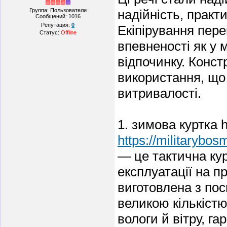
Группа: Пользователи
надійність, практ
Сообщений:
1016
Репутация:
0
Екіпірування пер
Статус:
Offline
впевненості як у м
відпочинку. Конст
використання, що
витривалості.
1. зимова куртка h
https://militarybos
— це тактична кур
експлуатації на п
виготовлена з по
великою кількіст
вологи й вітру, га