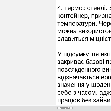
4. термос стенлі.
контейнер, призн
температури. Чере
можна використов
славиться міцніст
У підсумку, ця ек
закриває базові п
повсякденного ви
відзначається ерг
значення у щоденн
себе з часом, ад
працює без зайви