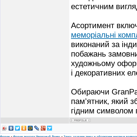
естетичним вигля
Асортимент включа
меморіальні компл
виконаний за інд
побажань замовни
художньому оформ
і декоративних ел
Обираючи GranPam
пам’ятник, який з
гідним символом п
Форум
»
Форум портала Червоный Донец
»
Здесь создаем темы и обсуждаем местные вопро