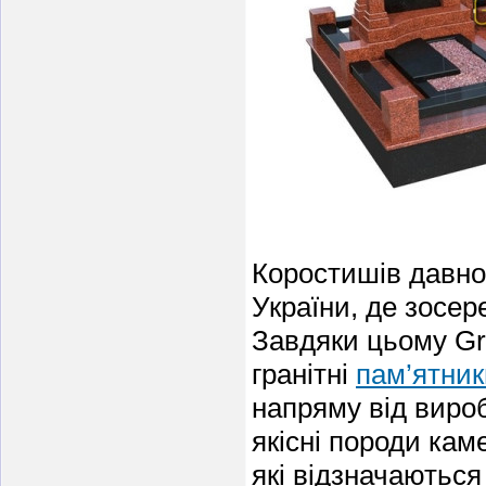
Коростишів давно
України, де зосер
Завдяки цьому Gr
гранітні
пам’ятник
напряму від виро
якісні породи кам
які відзначаються