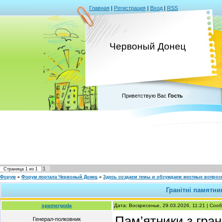
Главная
|
Регистрация
|
Вход
|
RSS
Червоный Донец
Приветствую Вас
Гость
1
Страница
1
из
1
Форум
»
Форум портала Червоный Донец
»
Здесь создаем темы и обсуждаем местные вопро
Гранітні памятни
spamergoda
Дата: Воскресенье, 29.03.2026, 11:21 | Со
Пам’ятники з гра
Генерал-полковник