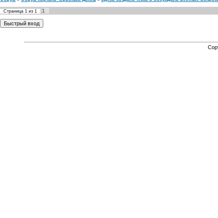
1
Страница
1
из
1
Cop