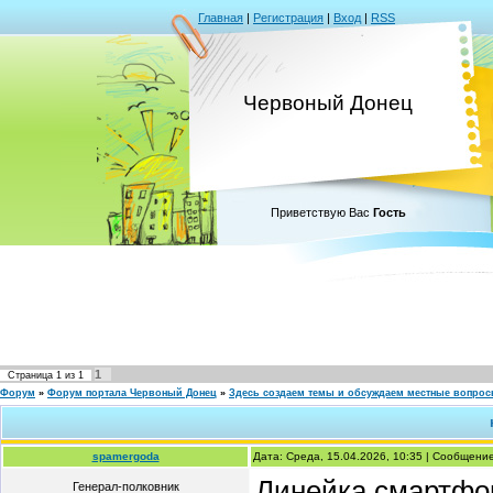
Главная
|
Регистрация
|
Вход
|
RSS
Червоный Донец
Приветствую Вас
Гость
1
Страница
1
из
1
Форум
»
Форум портала Червоный Донец
»
Здесь создаем темы и обсуждаем местные вопро
spamergoda
Дата: Среда, 15.04.2026, 10:35 | Сообщени
Линейка смартфон
Генерал-полковник