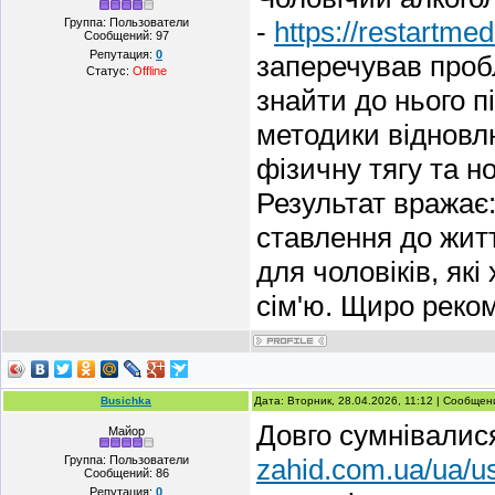
Группа: Пользователи
-
https://restartme
Сообщений:
97
Репутация:
0
заперечував пробл
Статус:
Offline
знайти до нього пі
методики відновлю
фізичну тягу та н
Результат вражає:
ставлення до жит
для чоловіків, які
сім'ю. Щиро реко
Busichka
Дата: Вторник, 28.04.2026, 11:12 | Сообще
Довго сумнівалися
Майор
Группа: Пользователи
zahid.com.ua/ua/us
Сообщений:
86
Репутация:
0