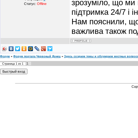
зрозуміло, що ми
Статус:
Offline
підтримка 24/7 і і
Нам пояснили, що
важлива також по
Форум
»
Форум портала Червоный Донец
»
Здесь создаем темы и обсуждаем местные вопро
1
Страница
1
из
1
Cop