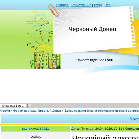
Главная
|
Регистрация
|
Вход
|
RSS
Червоный Донец
Приветствую Вас
Гость
1
Страница
1
из
1
Форум
»
Форум портала Червоный Донец
»
Здесь создаем темы и обсуждаем местные вопро
Чоло
savickaya230921
Дата: Пятница, 24.04.2026, 12:31 | Сообще
Чоловічий алкого
Майор