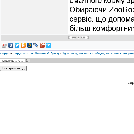
смачного корму з
Обираючи ZooRoom
сервіс, що допом
більш комфортним
Форум
»
Форум портала Червоный Донец
»
Здесь создаем темы и обсуждаем местные вопро
1
Страница
1
из
1
Cop