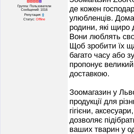
Группа: Пользователи
де кожен господар
Сообщений:
1016
Репутация:
0
улюбленців. Дома
Статус:
Offline
родини, які щиро 
Вони люблять своїх
Щоб зробити їх щ
багато часу або 
пропонує великий
доставкою.
Зоомагазин у Льв
продукції для різ
гігієни, аксесуари
дозволяє підібрат
ваших тварин у о