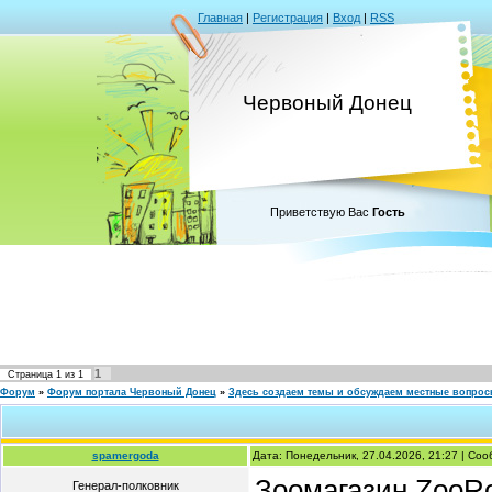
Главная
|
Регистрация
|
Вход
|
RSS
Червоный Донец
Приветствую Вас
Гость
1
Страница
1
из
1
Форум
»
Форум портала Червоный Донец
»
Здесь создаем темы и обсуждаем местные вопро
spamergoda
Дата: Понедельник, 27.04.2026, 21:27 | Со
Зоомагазин ZooRoo
Генерал-полковник