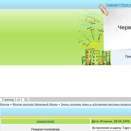
Главная
|
Регист
Черв
При
1
Страница
1
из
1
Форум
»
Форум портала Червоный Донец
»
Здесь создаем темы и обсуждаем местные вопро
spamergoda
Дата: Вторник, 28.04.2026
Астрология и карты Таро 
Генерал-полковник