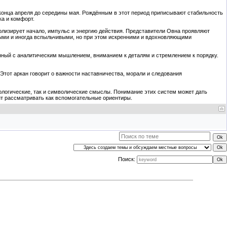
с конца апреля до середины мая. Рождённым в этот период приписывают стабильность
ка и комфорт.
волизирует начало, импульс и энергию действия. Представители Овна проявляют
ными и иногда вспыльчивыми, но при этом искренними и вдохновляющими
язанный с аналитическим мышлением, вниманием к деталям и стремлением к порядку.
 Этот аркан говорит о важности наставничества, морали и следования
хологические, так и символические смыслы. Понимание этих систем может дать
ит рассматривать как вспомогательные ориентиры.
Поиск: