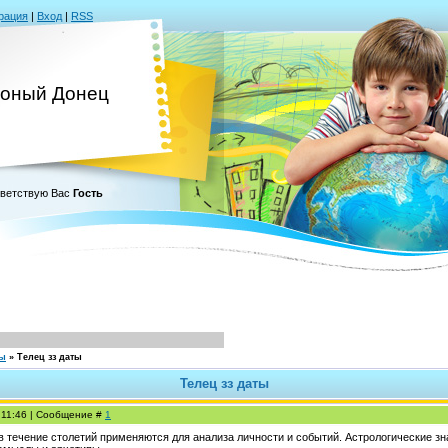
рация
|
Вход
|
RSS
оный Донец
ветствую Вас
Гость
сы
»
Телец зз даты
Телец зз даты
, 11:46 | Сообщение #
1
в течение столетий применяются для анализа личности и событий. Астрологические зн