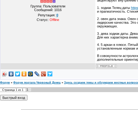
акцентируют внутренние 
Группа: Пользователи
1. зодиак Телец даты
http
Сообщений:
1016
и прагматичность. Стихи
Репутация:
0
2. овен дата знака. Овен
Статус:
Offline
лидерские качества. Это
окружающих.
3. дева зодиак даты. Дев
Для них характерна вним
4. 5 аркан в плюсе. Пяты
установленным нормам и
В совокупности астрологи
дополнительные ориентир
Форум
»
Форум портала Червоный Донец
»
Здесь создаем темы и обсуждаем местные вопро
1
Страница
1
из
1