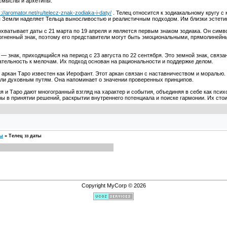
смыслы и архетипы.
s://aromator.net/ru/telecz-znak-zodiaka-i-daty/
. Телец относится к зодиакальному кругу 
я Земли наделяет Тельца выносливостью и реалистичным подходом. Им близки эстети
 охватывает даты с 21 марта по 19 апреля и является первым знаком зодиака. Он сим
 огненный знак, поэтому его представители могут быть эмоциональными, прямолиней
а — знак, приходящийся на период с 23 августа по 22 сентября. Это земной знак, св
ательность к мелочам. Их подход основан на рациональности и поддержке делом.
й аркан Таро известен как Иерофант. Этот аркан связан с наставничеством и моралью.
ли духовным путям. Она напоминает о значении проверенных принципов.
я и Таро дают многогранный взгляд на характер и события, объединяя в себе как пси
ы в принятии решений, раскрытии внутреннего потенциала и поиске гармонии. Их сто
сы
»
Телец зз даты
Copyright MyCorp © 2026