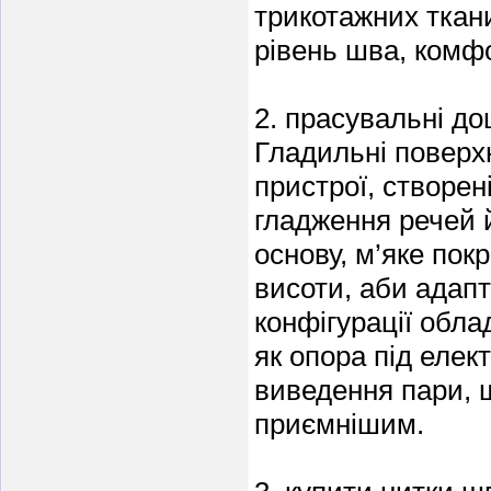
трикотажних ткан
рівень шва, комфо
2. прасувальні д
Гладильні поверх
пристрої, створен
гладження речей й
основу, м’яке пок
висоти, аби адапт
конфігурації обл
як опора під елек
виведення пари, 
приємнішим.