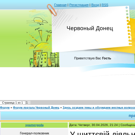
Главная
|
Регистрация
|
Вход
|
RSS
Червоный Донец
Приветствую Вас
Гость
1
Страница
1
из
1
Форум
»
Форум портала Червоный Донец
»
Здесь создаем темы и обсуждаем местные вопро
пр
spamergoda
Дата: Четверг, 30.04.2026, 21:24 | Сообще
У шиттєвій діяльн
Генерал-полковник