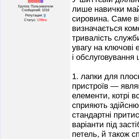
Группа: Пользователи
лише навички майс
Сообщений:
1016
Репутация:
0
сировина. Саме ві
Статус:
Offline
визначається комф
тривалість служби
увагу на ключові 
і обслуговування 
1. лапки для пло
пристроїв — являю
елементи, котрі в
сприяють здійснюв
стандартні притис
варіанти під заст
петель, й також с