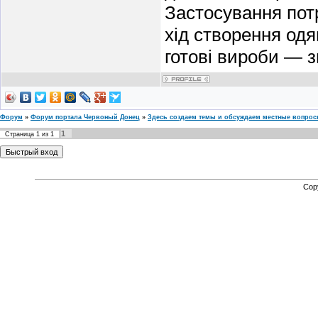
Застосування пот
хід створення од
готові вироби — 
Форум
»
Форум портала Червоный Донец
»
Здесь создаем темы и обсуждаем местные вопро
1
Страница
1
из
1
Cop