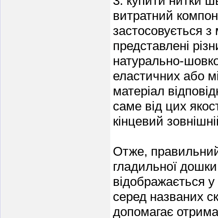
3. купити нитки 
витратний компоне
застосовується з
представлені різни
натурально-шовков
еластичних або м
матеріал відповід
саме від цих якос
кінцевий зовнішні
Отже, правильний
гладильної дошки
відображається у
серед названих с
допомагає отримат