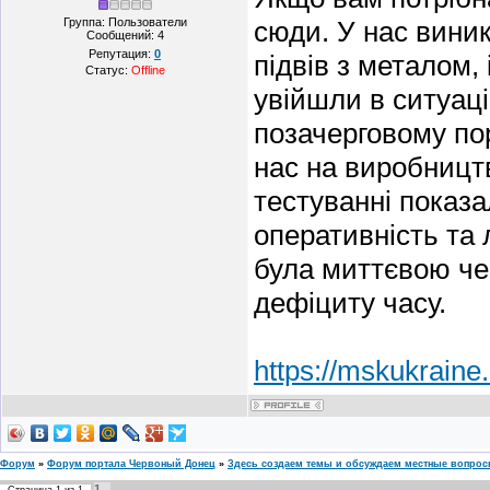
Группа: Пользователи
сюди. У нас виник
Сообщений:
4
Репутация:
0
підвів з металом, 
Статус:
Offline
увійшли в ситуаці
позачерговому пор
нас на виробництв
тестуванні показа
оперативність та 
була миттєвою че
дефіциту часу.
https://mskukraine.
Форум
»
Форум портала Червоный Донец
»
Здесь создаем темы и обсуждаем местные вопро
1