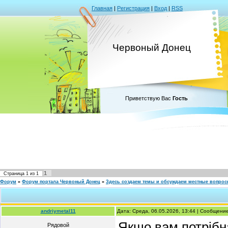
Главная
|
Регистрация
|
Вход
|
RSS
Червоный Донец
Приветствую Вас
Гость
1
Страница
1
из
1
Форум
»
Форум портала Червоный Донец
»
Здесь создаем темы и обсуждаем местные вопро
andriymetal11
Дата: Среда, 06.05.2026, 13:44 | Сообщени
Якщо вам потрібн
Рядовой