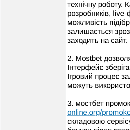
технічну роботу. 
розробників, live-
можливість підібр
залишається зроз
заходить на сайт.
2. Mostbet дозвол
Інтерфейс зберіг
Ігровий процес з
можуть використо
3. мостбет промо
online.org/promoko
складовою сервісу