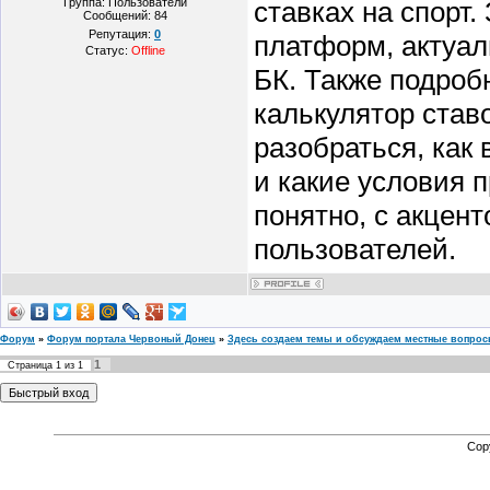
Группа: Пользователи
ставках на спорт
Сообщений:
84
Репутация:
0
платформ, актуал
Статус:
Offline
БК. Также подроб
калькулятор став
разобраться, ка
и какие условия 
понятно, с акцен
пользователей.
Форум
»
Форум портала Червоный Донец
»
Здесь создаем темы и обсуждаем местные вопро
1
Страница
1
из
1
Cop