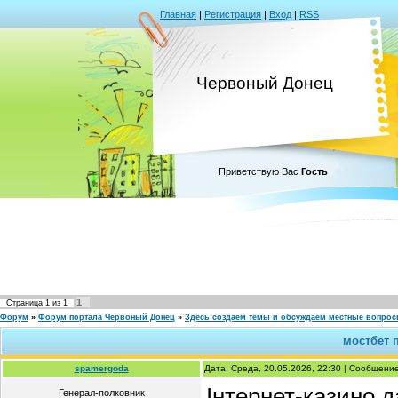
Главная
|
Регистрация
|
Вход
|
RSS
Червоный Донец
Приветствую Вас
Гость
1
Страница
1
из
1
Форум
»
Форум портала Червоный Донец
»
Здесь создаем темы и обсуждаем местные вопро
мостбет 
spamergoda
Дата: Среда, 20.05.2026, 22:30 | Сообщени
Інтернет-казино 
Генерал-полковник