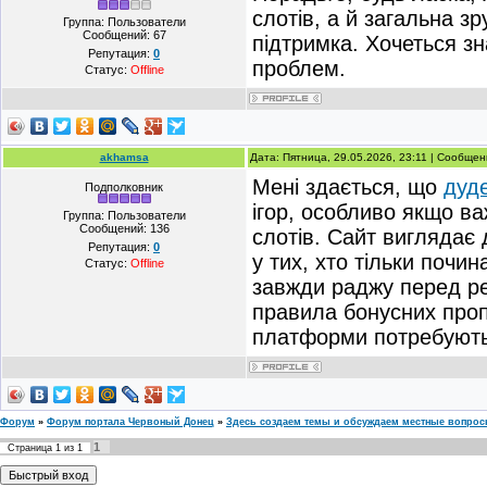
слотів, а й загальна з
Группа: Пользователи
Сообщений:
67
підтримка. Хочеться з
Репутация:
0
проблем.
Статус:
Offline
akhamsa
Дата: Пятница, 29.05.2026, 23:11 | Сообще
Мені здається, що
дуд
Подполковник
ігор, особливо якщо в
Группа: Пользователи
Сообщений:
136
слотів. Сайт виглядає 
Репутация:
0
у тих, хто тільки поч
Статус:
Offline
завжди раджу перед ре
правила бонусних проп
платформи потребують 
Форум
»
Форум портала Червоный Донец
»
Здесь создаем темы и обсуждаем местные вопро
1
Страница
1
из
1