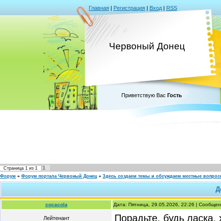
Главная
|
Регистрация
|
Вход
|
RSS
Червоный Донец
Приветствую Вас
Гость
1
Страница
1
из
1
Форум
»
Форум портала Червоный Донец
»
Здесь создаем темы и обсуждаем местные вопро
Д
cocacola
Дата: Пятница, 29.05.2026, 22:26 | Сообще
Порадьте, будь ласка, 
Лейтенант