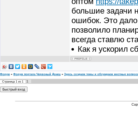
оптом
https://tak
большие задачи н
ошибок. Это дало
позволило планир
всегда ставлю ст
Как я ускорил с
Форум
»
Форум портала Червоный Донец
»
Здесь создаем темы и обсуждаем местные вопро
1
Страница
1
из
1
Cop