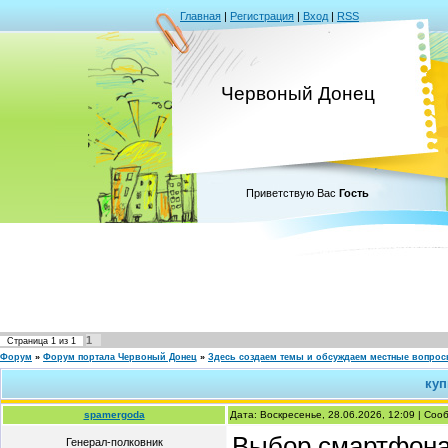
Главная
|
Регистрация
|
Вход
|
RSS
Червоный Донец
Приветствую Вас
Гость
1
Страница
1
из
1
Форум
»
Форум портала Червоный Донец
»
Здесь создаем темы и обсуждаем местные вопро
куп
spamergoda
Дата: Воскресенье, 28.06.2026, 12:09 | Со
Выбор смартфона 
Генерал-полковник