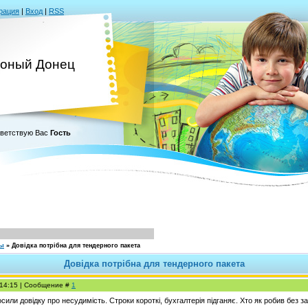
рация
|
Вход
|
RSS
оный Донец
ветствую Вас
Гость
сы
»
Довідка потрібна для тендерного пакета
Довідка потрібна для тендерного пакета
, 14:15 | Сообщение #
1
осили довідку про несудимість. Строки короткі, бухгалтерія підганяє. Хто як робив без з