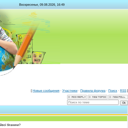
Воскресенье, 09.08.2026, 16:49
[
Новые сообщения
·
Участники
·
Правила форума
·
Поиск
·
RSS
]
айвої біганини?