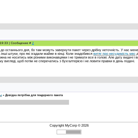
, 19:33 | Сообщение #
2
 до останнього дня, бо там можуть завернути пакет через дрібну неточність. У нас менед
а інші штуки, про які згадали майже в кінці. Коли знадобився
витяг про несудимість мвс
д
жна не носитись між різними виконавцями і не тримати все в голові. Але дату видачі і
 вигляді, щоб потім не сперечатись з бухгалтерією і не ловити правки в день подачі.
сы
»
Довідка потрібна для тендерного пакета
Copyright MyCorp © 2026