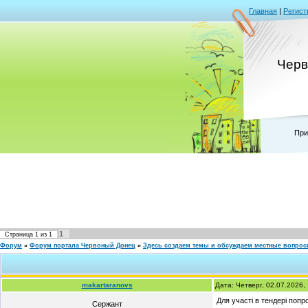
Главная
|
Регист
Черв
При
1
Страница
1
из
1
Форум
»
Форум портала Червоный Донец
»
Здесь создаем темы и обсуждаем местные вопро
makartaranovs
Дата: Четверг, 02.07.2026
Для участі в тендері попр
Сержант