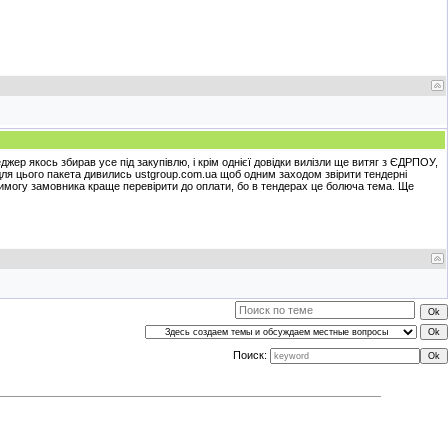
жер якось збирав усе під закупівлю, і крім однієї довідки вилізли ще витяг з ЄДРПОУ,
ля цього пакета дивились ustgroup.com.ua щоб одним заходом звірити тендерні
 вимогу замовника краще перевірити до оплати, бо в тендерах це болюча тема. Ще
Поиск: