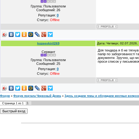
Группа: Пользователи
Сообщений:
26
Репутация:
0
Статус:
Offline
kozeevkiril269
Дата: Четверг, 02.07.2026
Для тендера я б не тягнув
Сержант
папір по заборгованості т
документи. Зручно, що мо
Группа: Пользователи
проси список у письмовому
Сообщений:
25
Репутация:
0
Статус:
Offline
Форум
»
Форум портала Червоный Донец
»
Здесь создаем темы и обсуждаем местные вопро
1
Страница
1
из
1