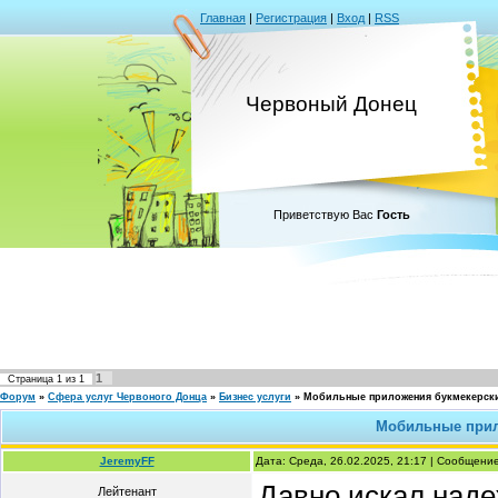
Главная
|
Регистрация
|
Вход
|
RSS
Червоный Донец
Приветствую Вас
Гость
1
Страница
1
из
1
Форум
»
Сфера услуг Червоного Донца
»
Бизнес услуги
»
Мобильные приложения букмекерски
Мобильные прил
JeremyFF
Дата: Среда, 26.02.2025, 21:17 | Сообщени
Давно искал наде
Лейтенант