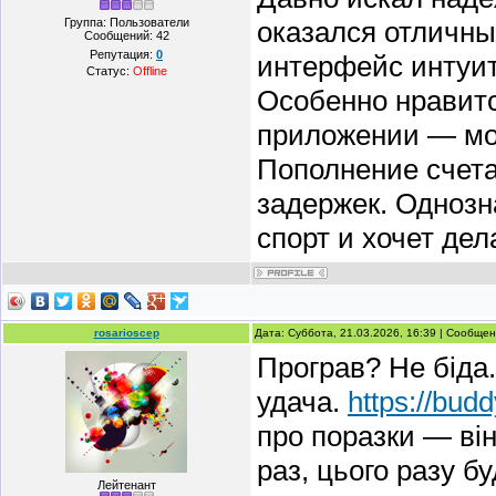
Группа: Пользователи
оказался отличны
Сообщений:
42
Репутация:
0
интерфейс интуи
Статус:
Offline
Особенно нравитс
приложении — мож
Пополнение счета
задержек. Одноз
спорт и хочет дел
rosarioscep
Дата: Суббота, 21.03.2026, 16:39 | Сообще
Програв? Не біда.
удача.
https://bud
про поразки — він
раз, цього разу бу
Лейтенант