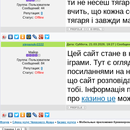
ти не несеш тягар
Группа: Пользователи
Сообщений:
44
вчить, що кожна с
Репутация:
0
Статус:
Offline
тягаря і завжди 
stepanukr2222
Дата: Суббота, 21.03.2026, 19:27 | Сообще
Цей сайт стане в 
Майор
Группа: Пользователи
іграми. Тут є огл
Сообщений:
84
Репутация:
0
посиланнями на н
Статус:
Offline
що сайт розповід
тобі. Інформація 
про
казино це
мож
Форум
»
Сфера услуг Червоного Донца
»
Бизнес услуги
»
Мобильные приложения букмекерски
1
Страница
1
из
1