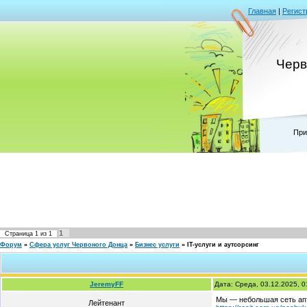
Главная
|
Регист
Черв
При
1
Страница
1
из
1
Форум
»
Сфера услуг Червоного Донца
»
Бизнес услуги
»
IT-услуги и аутсорсинг
JeremyFF
Дата: Среда, 03.12.2025, 
Мы — небольшая сеть апт
Лейтенант