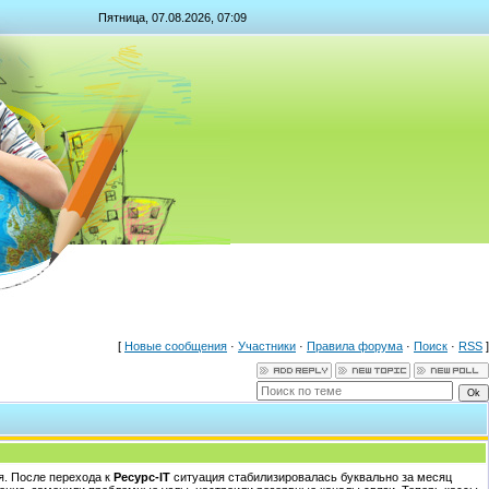
Пятница, 07.08.2026, 07:09
[
Новые сообщения
·
Участники
·
Правила форума
·
Поиск
·
RSS
]
я. После перехода к
Ресурс-IT
ситуация стабилизировалась буквально за месяц