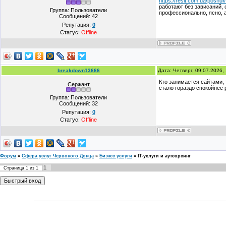
https://resit.com.ua/poshuk
работают без зависаний, 
Группа: Пользователи
профессионально, ясно, 
Сообщений:
42
Репутация:
0
Статус:
Offline
breakdown13666
Дата: Четверг, 09.07.2026
Кто занимается сайтами, 
Сержант
стало гораздо спокойнее 
Группа: Пользователи
Сообщений:
32
Репутация:
0
Статус:
Offline
Форум
»
Сфера услуг Червоного Донца
»
Бизнес услуги
»
IT-услуги и аутсорсинг
1
Страница
1
из
1