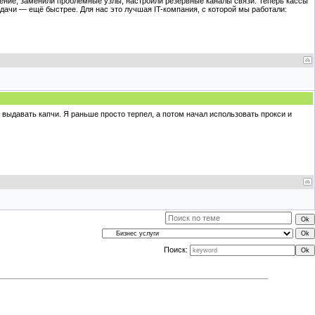
ение, заменили проблемные узлы, настроили резервные каналы связи. Теперь кассы
дачи — ещё быстрее. Для нас это лучшая IT-компания, с которой мы работали:
 выдавать капчи. Я раньше просто терпел, а потом начал использовать прокси и
Поиск: