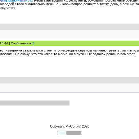
-proslushki-i-juchkov/
. Ребята настроили POS-системы, обновили программное обеспеч
очередей стало значительно меньше. Любой вопрос решают в тот же день, а важные за
аккуратно.
, 15:44 | Сообщение #
2
тот наверняка сталкивался с тем, что некоторые сервисы начинают резать лимиты или
работать. Не скажу, что это какая-то магия, но в рутинных задачах реально помогает.
Copyright MyCorp © 2026