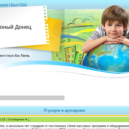
рация
|
Вход
|
RSS
оный Донец
ветствую Вас
Гость
IT-услуги и аутсорсинг
01:22 | Сообщение #
1
ек, и несколько лет страдали от постоянных сбоев кассовых программ и оборудовани