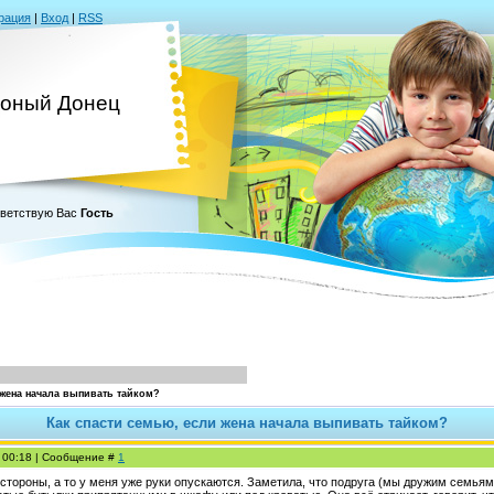
рация
|
Вход
|
RSS
оный Донец
ветствую Вас
Гость
 жена начала выпивать тайком?
Как спасти семью, если жена начала выпивать тайком?
, 00:18 | Сообщение #
1
 стороны, а то у меня уже руки опускаются. Заметила, что подруга (мы дружим семьям