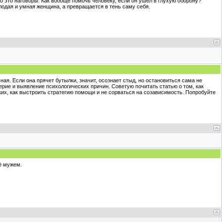
то это наговоры. Как вообще помочь человеку, если он ушел в глухую оборону?
олодая и умная женщина, а превращается в тень саму себя.
ая. Если она прячет бутылки, значит, осознает стыд, но остановиться сама не
ерие и выявление психологических причин. Советую почитать статью о том, как
их, как выстроить стратегию помощи и не сорваться на созависимость. Попробуйте
ё мужем.