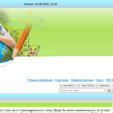
Четверг, 06.08.2026, 22:44
[
Новые сообщения
·
Участники
·
Правила форума
·
Поиск
·
RSS
]
и) стала часто «прикладываться» к вину. Вроде бы ничего криминального, но её муж