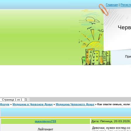
Главная
|
Регист
Черв
При
1
Страница
1
из
1
Форум
»
Медицина в Червоном Донце
»
Медицина Червоного Донца
»
Как спасти семью, если
queenteren759
Дата: Пятница, 20.03.2026
Девочки, нужен взгляд со
Лейтенант