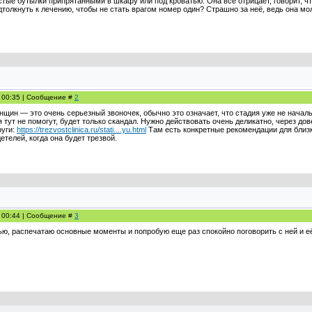
стые бутылки припрятанными в шкафу или под кроватью. Она всё отрицает, говорит, ч
дтолкнуть к лечению, чтобы не стать врагом номер один? Страшно за неё, ведь она м
, 00:35 | Сообщение #
2
щин — это очень серьезный звоночек, обычно это означает, что стадия уже не начальн
тут не помогут, будет только скандал. Нужно действовать очень деликатно, через дов
руги:
https://trezvostclinica.ru/stati....yu.html
Там есть конкретные рекомендации для близк
етелей, когда она будет трезвой.
, 00:44 | Сообщение #
3
ью, распечатаю основные моменты и попробую еще раз спокойно поговорить с ней и е