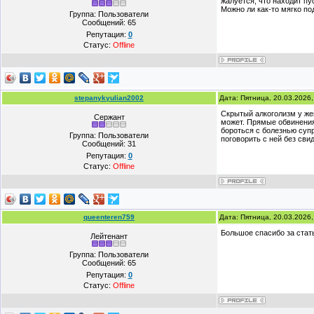
жалуется, что находит пу
Можно ли как-то мягко по
Группа: Пользователи
Сообщений:
65
Репутация:
0
Статус:
Offline
stepanykyulian2002
Дата: Пятница, 20.03.2026
Скрытый алкоголизм у жен
Сержант
может. Прямые обвинения 
бороться с болезнью суп
Группа: Пользователи
поговорить с ней без свид
Сообщений:
31
Репутация:
0
Статус:
Offline
queenteren759
Дата: Пятница, 20.03.2026
Большое спасибо за стат
Лейтенант
Группа: Пользователи
Сообщений:
65
Репутация:
0
Статус:
Offline