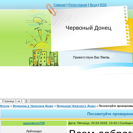
Главная
|
Регистрация
|
Вход
|
RSS
Червоный Донец
Приветствую Вас
Гость
1
Страница
1
из
1
Форум
»
Медицина в Червоном Донце
»
Медицина Червоного Донца
»
Посоветуйте проверенны
Посоветуйте проверенн
queenteren759
Дата: Пятница, 20.03.2026, 13:43 | Сообще
Лейтенант