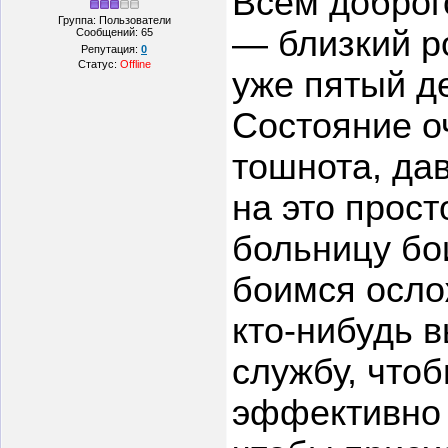
Всем доброг
Группа: Пользователи
— близкий р
Сообщений:
65
Репутация:
0
Статус:
Offline
уже пятый д
Состояние о
тошнота, да
на это прост
больницу бои
боимся осло
кто-нибудь 
службу, что
эффективно 