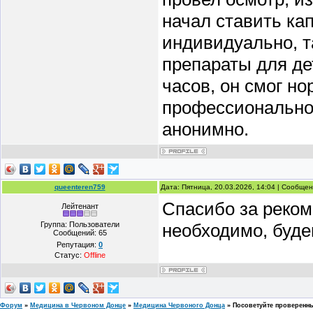
начал ставить ка
индивидуально, т
препараты для де
часов, он смог н
профессиональное
анонимно.
queenteren759
Дата: Пятница, 20.03.2026, 14:04 | Сообще
Спасибо за рекоме
Лейтенант
Группа: Пользователи
необходимо, буде
Сообщений:
65
Репутация:
0
Статус:
Offline
Форум
»
Медицина в Червоном Донце
»
Медицина Червоного Донца
»
Посоветуйте проверенны