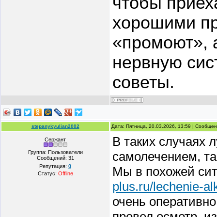
чтобы приех
хорошими пр
«промоют», 
нервную сис
советы.
stepanykyulian2002
Дата: Пятница, 20.03.2026, 13:59 | Сообще
В таких случаях 
Сержант
Группа: Пользователи
самолечением, так
Сообщений:
31
Репутация:
0
Мы в похожей си
Статус:
Offline
plus.ru/lechenie-a
очень оперативно
провел осмотр, и