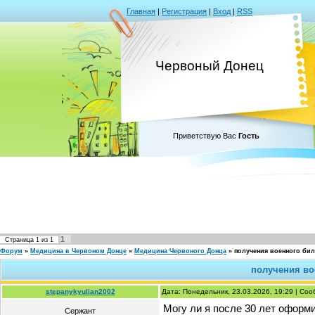
Главная
|
Регистрация
|
Вход
|
RSS
Червоный Донец
Приветствую Вас
Гость
1
Страница
1
из
1
Форум
»
Медицина в Червоном Донце
»
Медицина Червоного Донца
»
получения военного биле
получения вое
stepanykyulian2002
Дата: Понедельник, 23.03.2026, 19:29 | Со
Могу ли я после 30 лет оформ
Сержант