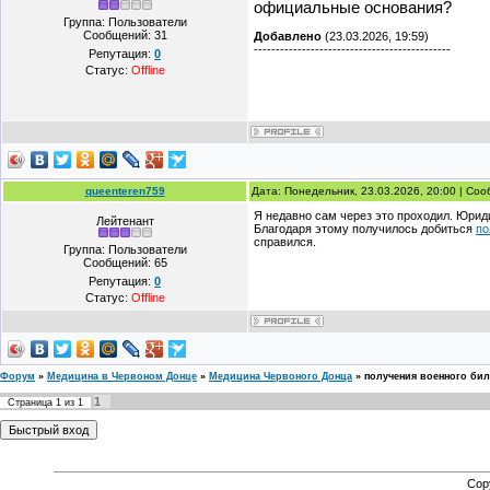
официальные основания?
Группа: Пользователи
Сообщений:
31
Добавлено
(23.03.2026, 19:59)
---------------------------------------------
Репутация:
0
Статус:
Offline
queenteren759
Дата: Понедельник, 23.03.2026, 20:00 | Со
Я недавно сам через это проходил. Юрид
Лейтенант
Благодаря этому получилось добиться
по
справился.
Группа: Пользователи
Сообщений:
65
Репутация:
0
Статус:
Offline
Форум
»
Медицина в Червоном Донце
»
Медицина Червоного Донца
»
получения военного биле
1
Страница
1
из
1
Cop