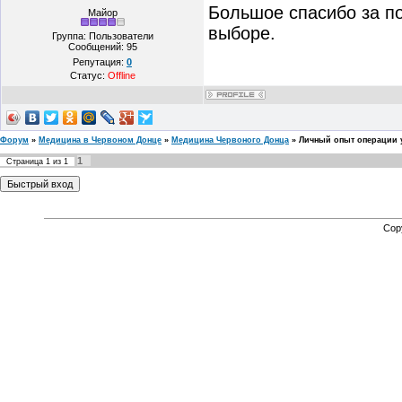
Большое спасибо за п
Майор
выборе.
Группа: Пользователи
Сообщений:
95
Репутация:
0
Статус:
Offline
Форум
»
Медицина в Червоном Донце
»
Медицина Червоного Донца
»
Личный опыт операции у
1
Страница
1
из
1
Cop