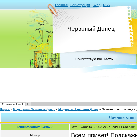
Главная
|
Регистрация
|
Вход
|
RSS
Червоный Донец
Приветствую Вас
Гость
1
Страница
1
из
1
Форум
»
Медицина в Червоном Донце
»
Медицина Червоного Донца
»
Личный опыт операции у
Личный опыт 
joinuptogotravel040520
Дата: Суббота, 28.03.2026, 20:11 | Сообще
Всем привет! Подскажи
Майор