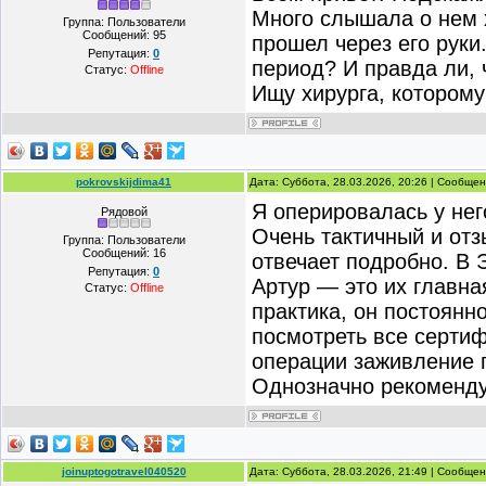
Много слышала о нем х
Группа: Пользователи
Сообщений:
95
прошел через его руки
Репутация:
0
период? И правда ли, 
Статус:
Offline
Ищу хирурга, которому
pokrovskijdima41
Дата: Суббота, 28.03.2026, 20:26 | Сообще
Я оперировалась у него
Рядовой
Очень тактичный и отз
Группа: Пользователи
Сообщений:
16
отвечает подробно. В
Репутация:
0
Артур — это их главна
Статус:
Offline
практика, он постоянно
посмотреть все серти
операции заживление 
Однозначно рекомендую
joinuptogotravel040520
Дата: Суббота, 28.03.2026, 21:49 | Сообще