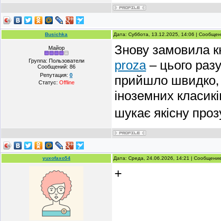
Busichka
Дата: Суббота, 13.12.2025, 14:06 | Сообще
Знову замовила к
Майор
Группа: Пользователи
proza
– цього разу
Сообщений:
86
Репутация:
0
прийшло швидко, у
Статус:
Offline
іноземних класикі
шукає якісну проз
yuxofaxo54
Дата: Среда, 24.06.2026, 14:21 | Сообщени
+