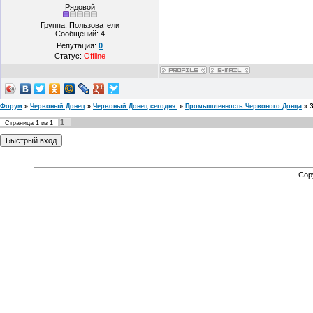
Рядовой
Группа: Пользователи
Сообщений:
4
Репутация:
0
Статус:
Offline
Форум
»
Червоный Донец
»
Червоный Донец сегодня.
»
Промышленность Червоного Донца
»
1
Страница
1
из
1
Cop