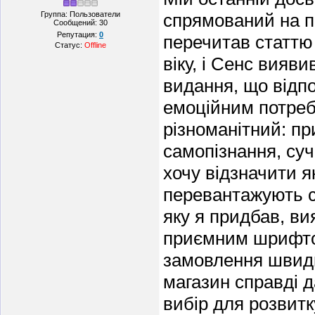
Группа: Пользователи
спрямований на 
Сообщений:
30
Репутация:
0
перечитав статтю 
Статус:
Offline
віку, і Сенс вияв
видання, що відпо
емоційним потреб
різноманітний: при
самопізнання, суч
хочу відзначити я
перевантажують с
яку я придбав, в
приємним шрифто
замовлення швидк
магазин справді 
вибір для розвитк