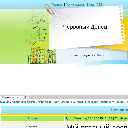
Главная
|
Регистрация
|
Вход
|
RSS
Червоный Донец
Приветствую Вас
Гость
1
Страница
1
из
1
Форум
»
Червоный Донец
»
Червоный Донец сегодня.
»
Промышленность Червоного Донца
»
Замовити
Sergey
Дата: Пятница, 21.11.2025, 01:21 | Сообще
Мій останній досв
Сержант