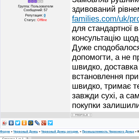
Группа: Пользователи
здивований рівне
Сообщений:
57
Репутация:
0
families.com/uk/pr
Статус:
Offline
для стандартної 
консультацію щод
Дуже сподобалося
допомогти, а не 
швидко, доставка
встановлення прис
швидко, тримає т
завжди сухі, а са
покупки залишилис
Форум
»
Червоный Донец
»
Червоный Донец сегодня.
»
Промышленность Червоного Донца
»
1