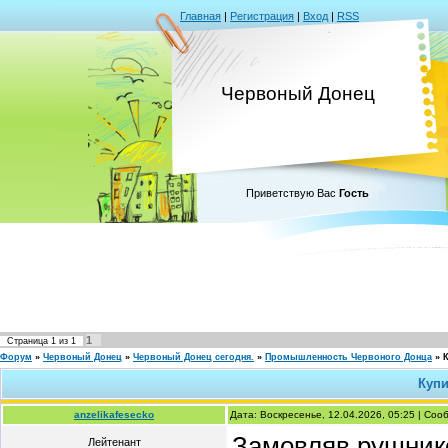
Главная
|
Регистрация
|
Вход
|
RSS
Червоный Донец
Приветствую Вас
Гость
1
Страница
1
из
1
Форум
»
Червоный Донец
»
Червоный Донец сегодня.
»
Промышленность Червоного Донца
»
Куп
anzelikafesecko
Дата: Воскресенье, 12.04.2026, 05:25 | Со
Замовляв рушнико
Лейтенант